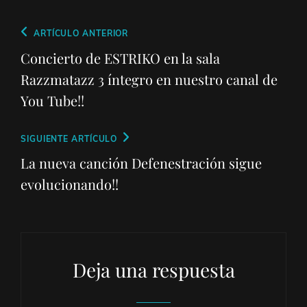
Navegación
Entrada
ARTÍCULO ANTERIOR
de
anterior
Concierto de ESTRIKO en la sala
entradas
Razzmatazz 3 íntegro en nuestro canal de
You Tube!!
Entrada
SIGUIENTE ARTÍCULO
siguiente
La nueva canción Defenestración sigue
evolucionando!!
Deja una respuesta